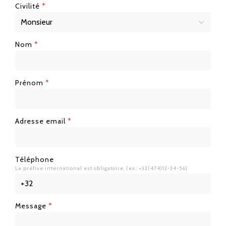
Civilité
*
Nom
*
Prénom
*
Adresse email
*
Téléphone
Le préfixe international est obligatoire. (ex.: +32(474)12-34-56)
Message
*