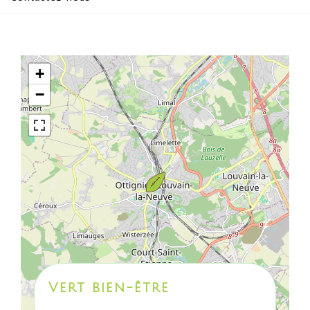
+
−
Vert bien-être